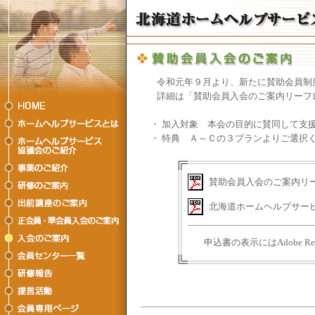
令和元年９月より、新たに賛助会員制
詳細は「賛助会員入会のご案内リーフ
・
加入対象 本会の目的に賛同して支
・
特典 Ａ～Ｃの３プランよりご選択
賛助会員入会のご案内リ
北海道ホームヘルプサー
申込書の表示にはAdobe R