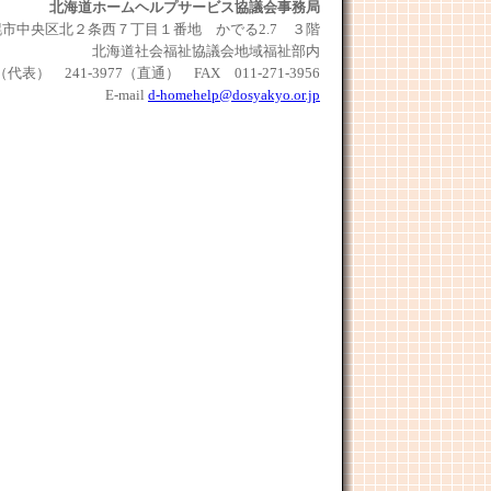
北海道ホームヘルプサービス協議会事務局
 札幌市中央区北２条西７丁目１番地 かでる2.7 ３階
北海道社会福祉協議会地域福祉部内
76（代表） 241-3977（直通） FAX 011-271-3956
E-mail
d-homehelp@dosyakyo.or.jp